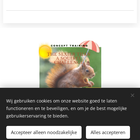
Wij gebruiken cookies om onze website goed te laten
functioneren en te beveiligen, en om je de best mogelijke
gebruikerservaring te bieden.
©2026 Hondentraining REO
.
Alle rechten voorbehouden.
Accepteer alleen noodzakelijke
Alles accepteren
Mogelijk gemaakt door
Webnode
Cookies