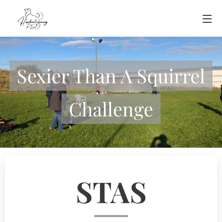
Sexier Than A Squirrel
Challenge
STAS