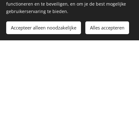
functioneren en te beveiligen, en om je de best mogelijke
gebruikerservaring te bieden.
Accepteer alleen noodzakelijke
Alles accepteren
Download hieronder onze
laatst uitgekomen
nieuwsbrief!
Hierin kunt u onder andere onze komende
cursussen en workshops vinden.